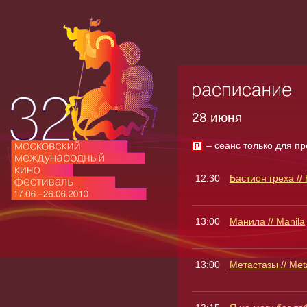
28 июня
– сеанс только для п
12:30
Бастион греха //
13:00
Манила // Manila
13:00
Метастазы // Met