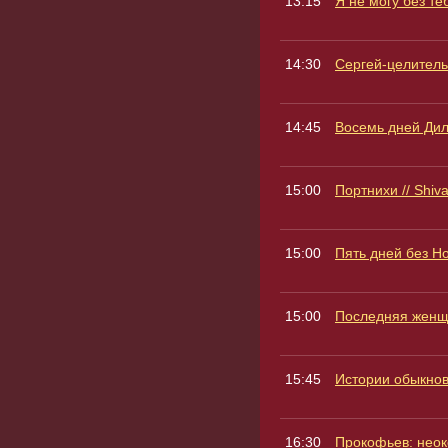
13:15
Я не могу без тебя
14:30
Сергей-целитель /
14:45
Восемь дней Дилбе
15:00
Портнихи // Shiva
15:00
Пять дней без Но
15:00
Последняя женщин
15:45
Истории обыкновен
16:30
Прокофьев: неоко