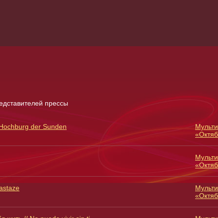
редставителей прессы
 Hochburg der Sunden
Мульти
«Октяб
Мульти
«Октяб
astaze
Мульти
«Октяб