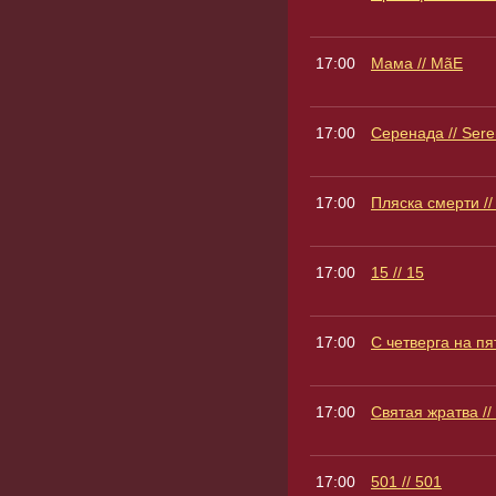
17:00
Мама // MãE
17:00
Серенада // Ser
17:00
Пляска смерти /
17:00
15 // 15
17:00
С четверга на пят
17:00
Святая жратва // 
17:00
501 // 501