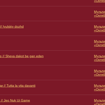
«Октяб
Мульти
«Октяб
/ Iyulskiy dozhd
Мульти
«Октяб
Мульти
«Октяб
 // Sheva dakot be gan eden
Мульти
«Октяб
Мульти
«Октяб
 // Tutta la vita davanti
Мульти
«Октяб
 // Jeo Nuk Ui Game
Мульти
«Октяб