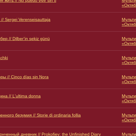
 жить // No puedo vivir sin ti
Мульти
«Октяб
/ Sergei Verenseisauttaja
Мульти
«Октяб
р // Dilber'in sekiz günü
Мульти
«Октяб
chki
Мульти
«Октяб
ры // Cinco días sin Nora
Мульти
«Октяб
а // L'ultima donna
Мульти
«Октяб
ного безумия // Storie di ordinaria follia
Мульти
«Октяб
нченный дневник // Prokofiev: the Unfinished Diary
Мульти