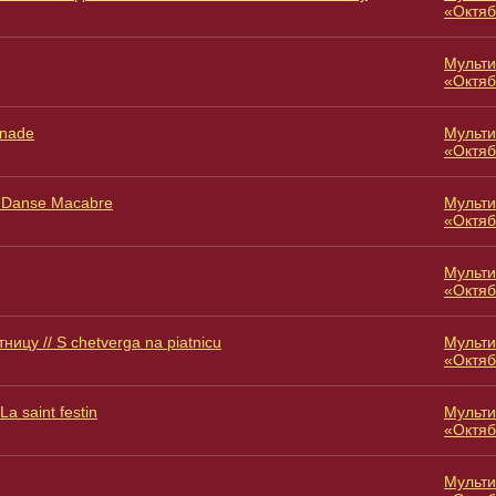
«Октяб
Мульти
«Октяб
enade
Мульти
«Октяб
/ Danse Macabre
Мульти
«Октяб
Мульти
«Октяб
ницу // S chetverga na piatnicu
Мульти
«Октяб
La saint festin
Мульти
«Октяб
Мульти